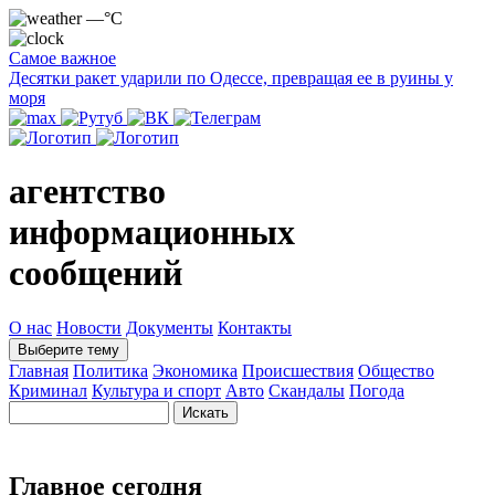
—°C
Самое важное
Десятки ракет ударили по Одессе, превращая ее в руины у
моря
агентство
информационных
сообщений
О нас
Новости
Документы
Контакты
Выберите тему
Главная
Политика
Экономика
Происшествия
Общество
Криминал
Культура и спорт
Авто
Скандалы
Погода
Главное сегодня