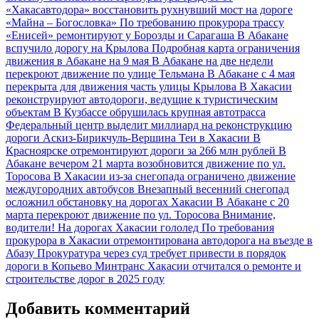
«Хакасавтодора» восстановить рухнувший мост на дороге
«Майна – Богословка»
По требованию прокурора трассу
«Енисей» ремонтируют у Борозды и Сарагаша
В Абакане
вспучило дорогу на Крылова
Подробная карта ограничения
движения в Абакане на 9 мая
В Абакане на две недели
перекроют движение по улице Тельмана
В Абакане с 4 мая
перекрыта для движения часть улицы Крылова
В Хакасии
реконструируют автодороги, ведущие к туристическим
объектам
В Кузбассе обрушилась крупная автотрасса
Федеральный центр выделит миллиард на реконструкцию
дороги Аскиз-Бирикчуль-Вершина Теи в Хакасии
В
Красноярске отремонтируют дороги за 266 млн рублей
В
Абакане вечером 21 марта возобновится движение по ул.
Торосова
В Хакасии из-за снегопада ограничено движение
междугородних автобусов
Внезапный весенний снегопад
осложнил обстановку на дорогах Хакасии
В Абакане с 20
марта перекроют движение по ул. Торосова
Внимание,
водители! На дорогах Хакасии гололед
По требования
прокурора в Хакасии отремонтирована автодорога на въезде в
Абазу
Прокуратура через суд требует привести в порядок
дороги в Копьево
Минтранс Хакасии отчитался о ремонте и
строительстве дорог в 2025 году
Добавить комментарий