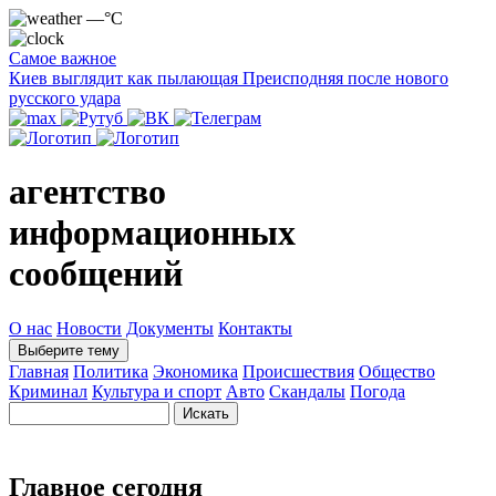
—°C
Самое важное
Киев выглядит как пылающая Преисподняя после нового
русского удара
агентство
информационных
сообщений
О нас
Новости
Документы
Контакты
Выберите тему
Главная
Политика
Экономика
Происшествия
Общество
Криминал
Культура и спорт
Авто
Скандалы
Погода
Главное сегодня