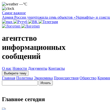
—°C
Самое важное
Армия России уничтожила семь объектов «Укрнафты» и сожгла
агентство
информационных
сообщений
О нас
Новости
Документы
Контакты
Выберите тему
Главная
Политика
Экономика
Происшествия
Общество
Крими
Главное сегодня