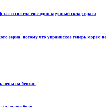
фты» и сожгла еще один крупный склад врага
го зерна, потому что украинское теперь морем не
ь цены на бензин
кли волонтёров