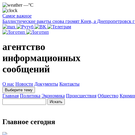
—°C
Самое важное
Баллистические ракеты снова громят Киев, а Днепропетровск 
агентство
информационных
сообщений
О нас
Новости
Документы
Контакты
Выберите тему
Главная
Политика
Экономика
Происшествия
Общество
Крими
Главное сегодня