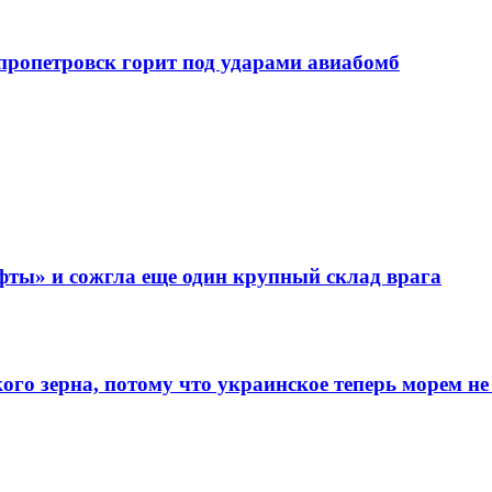
епропетровск горит под ударами авиабомб
фты» и сожгла еще один крупный склад врага
го зерна, потому что украинское теперь морем не