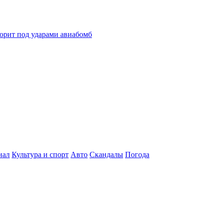
горит под ударами авиабомб
нал
Культура и спорт
Авто
Скандалы
Погода