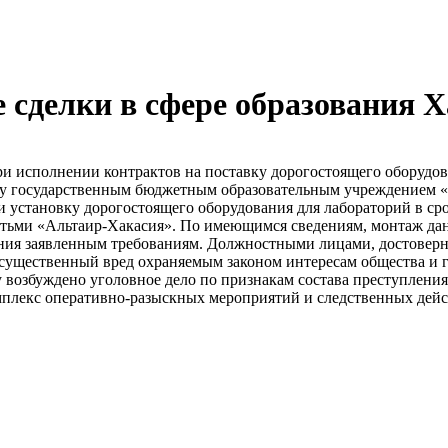
сделки в сфере образования Х
исполнении контрактов на поставку дорогостоящего оборудован
ду государственным бюджетным образовательным учреждением «
становку дорогостоящего оборудования для лабораторий в срок 
етьми «Альтаир-Хакасия». По имеющимся сведениям, монтаж дан
ния заявленным требованиям. Должностными лицами, достоверн
 существенный вред охраняемым законом интересам общества и 
возбуждено уголовное дело по признакам состава преступления,
плекс оперативно-разыскных мероприятий и следственных дейст