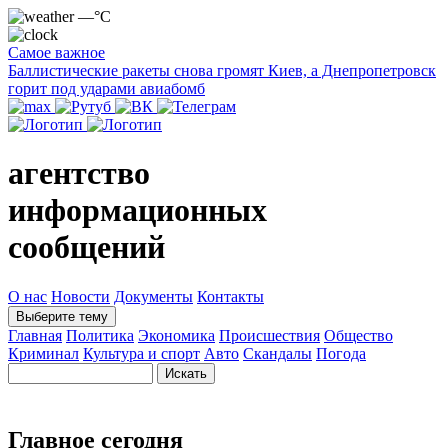
—°C
Самое важное
Баллистические ракеты снова громят Киев, а Днепропетровск
горит под ударами авиабомб
агентство
информационных
сообщений
О нас
Новости
Документы
Контакты
Выберите тему
Главная
Политика
Экономика
Происшествия
Общество
Криминал
Культура и спорт
Авто
Скандалы
Погода
Главное сегодня