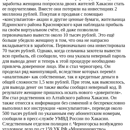
заработка женщина попросила двоих жителей Хакасии стать
ее поручителями. Вместе они потеряли на инвестициях 2
миллиона рублей. Покупая и продавая с помощью
«консультантов» акции и другие ценные бумаги, жительница
Идринского района Красноярского края наблюдала прибыль
на своём виртуальном счёте, ей даже позволили
первоначально вывести около 10 тысяч рублей. Это ещё
больше убедило женщину в том, что она не напрасно
вкладывается в заработок. Первоначально она инвестировала
70 тысяч рублей. Однако, когда сельчанка захотела вывести
всю прибыль, ей сообщили, что она указала неверный пароль
для вывода денег и теперь к этой процедуре необходимо
привлечь доверенное лицо. Им и стал черногорец. Он
проделал ряд манипуляций, вследствие которых перевёл
«аналитикам» как собственные, так и кредитные деньги в
общей сложности 1,5 млн рублей. При этом, как выяснилось,
для вывода денег он также якобы сообщил неверный код. В
результате женщине пришлось искать нового «доверителя».
Им стал родственник из Алтайского района Хакасии. Он
также отнесся к информации без сомнений и беспрекословно
выполнил все инструкции «консультантов», переведя около
500 тысяч рублей по указанным ему абонентским номерам,
сообщили в пресс-службе УМВД России по Хакасии.
Следственным отделом полиции г. Черногорска возбуждено
уголовное дело по ст.159 УК РФ «Мошенничество».