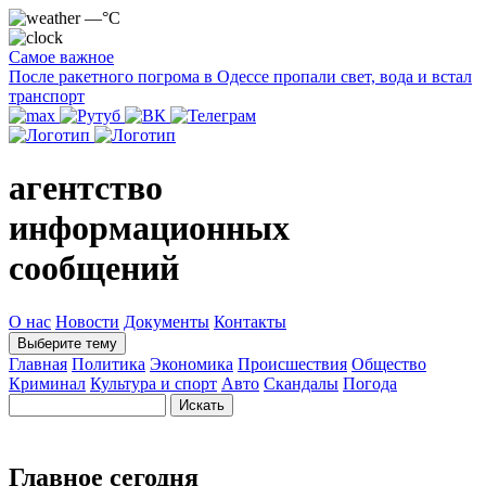
—°C
Самое важное
После ракетного погрома в Одессе пропали свет, вода и встал
транспорт
агентство
информационных
сообщений
О нас
Новости
Документы
Контакты
Выберите тему
Главная
Политика
Экономика
Происшествия
Общество
Криминал
Культура и спорт
Авто
Скандалы
Погода
Главное сегодня