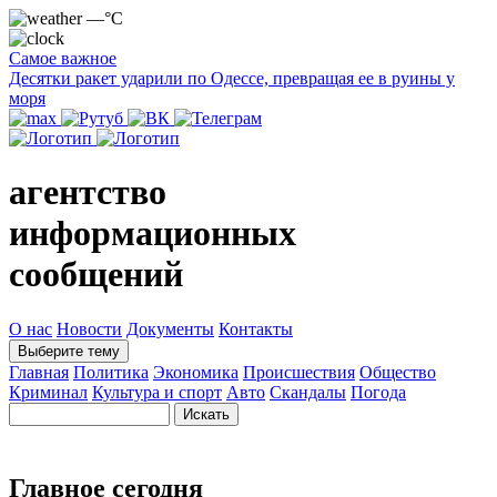
—°C
Самое важное
Десятки ракет ударили по Одессе, превращая ее в руины у
моря
агентство
информационных
сообщений
О нас
Новости
Документы
Контакты
Выберите тему
Главная
Политика
Экономика
Происшествия
Общество
Криминал
Культура и спорт
Авто
Скандалы
Погода
Главное сегодня