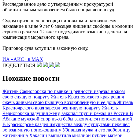
Расследованное дело с утверждённым прокуратурой
обвинительным заключением было направлено в суд.
Судом признан черногорца виновынм и назначил ему
наказание в виде 9 лет 6 месяцев лишения свободы в колонии
строгого режима. Также с подсудимого взыскана денежная
компенсация морального вреда.
Приговор суда вступил в законную силу.
ИА «АИС» в МАХ
ПОДЕЛИТЬСЯ
Похожие новости
Житель Саяногорска по пьянке и ревности изрезал ножом
свою спящую подругу
Житель Красноярского края решил
сжечь живьем свою бывшую возлюбленную и ее дочь
Житель
Красноярского края зарезал ревнивую подругу
Житель
Черногорска задушил жену, закопал труп и бежал из России
В
Абакане мужской спор из-за бабы закончился поножовщиной
В Красноярске раздел имущества между супругами перешел
во взаимную поножовщину
Убившая мужа и его любовницу
жительница Хакасии выплатила миллион рублей матери