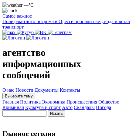
—°C
Самое важное
Поле ракетного погрома в Одессе пропали свет, вода и встал
транспорт
агентство
информационных
сообщений
О нас
Новости
Документы
Контакты
Выберите тему
Главная
Политика
Экономика
Происшествия
Общество
Криминал
Культура и спорт
Авто
Скандалы
Погода
Главное сегодня