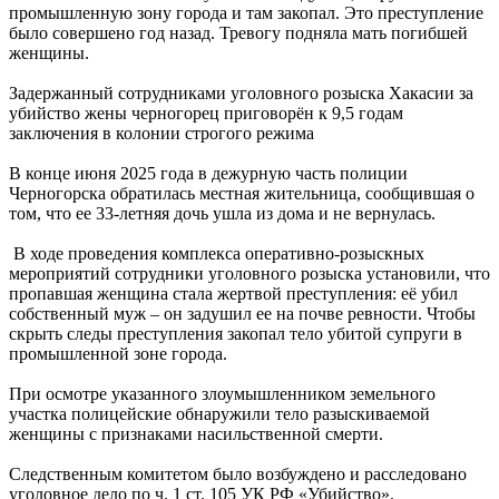
промышленную зону города и там закопал. Это преступление
было совершено год назад. Тревогу подняла мать погибшей
женщины.
Задержанный сотрудниками уголовного розыска Хакасии за
убийство жены черногорец приговорён к 9,5 годам
заключения в колонии строгого режима
В конце июня 2025 года в дежурную часть полиции
Черногорска обратилась местная жительница, сообщившая о
том, что ее 33-летняя дочь ушла из дома и не вернулась.
В ходе проведения комплекса оперативно-розыскных
мероприятий сотрудники уголовного розыска установили, что
пропавшая женщина стала жертвой преступления: её убил
собственный муж – он задушил ее на почве ревности. Чтобы
скрыть следы преступления закопал тело убитой супруги в
промышленной зоне города.
При осмотре указанного злоумышленником земельного
участка полицейские обнаружили тело разыскиваемой
женщины с признаками насильственной смерти.
Следственным комитетом было возбуждено и расследовано
уголовное дело по ч. 1 ст. 105 УК РФ «Убийство».