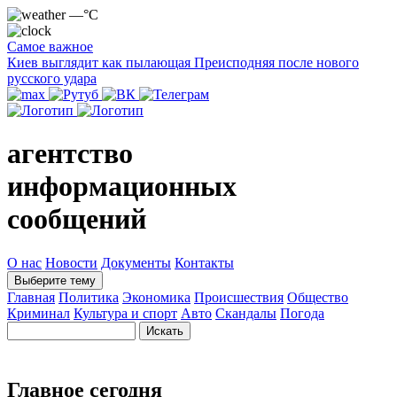
—°C
Самое важное
Киев выглядит как пылающая Преисподняя после нового
русского удара
агентство
информационных
сообщений
О нас
Новости
Документы
Контакты
Выберите тему
Главная
Политика
Экономика
Происшествия
Общество
Криминал
Культура и спорт
Авто
Скандалы
Погода
Главное сегодня