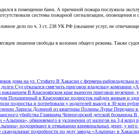
аходился в помещении бани. А причиной пожара послужила экспл
 отсутствовали системы пожарной сигнализации, оповещения и
ловное дело по ч. 3 ст. 238 УК РФ (оказание услуг, не отвечающ
 месяцев лишения свободы в колонии общего режима. Также судо
иков дома на ул. Стофато
В Хакасии с фермера-рабовладельца в
е долги
Суд отказался смягчить приговор владельцу компании «
м наказанием
В Красноярском крае вынесен приговор мужчине,
удом
Похищенный в Красноярске подросток найден живым и зд
тили подростка и потребовали у родителей выкуп в 30 млн рубл
селении Ларисы Долиной из квартиры Полины Лурье
Передано в
нансного убийства Главврача Черногорской детской больницы
В 
и «Альпина», обвиняемого в уклонении от налогов на 3,4 млрд 
льпина» подозревают в отмывании криминальных денег, у него 
 скандальные подробности по делу завода «Альпина» в Хакасии