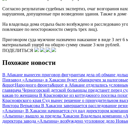
Согласно результатам судебных экспертиз, очаг возгорания н
нарушения, допущенные при возведении здания. Также в доме
На владельца дома отдыха было возбуждено и расследовано уго
повлекшее по неосторожности смерть трех лиц).
Приговором суда мужчине назначено наказание в виде 3 лет 6
материальный ущерб на общую сумму свыше 3 млн рублей.
ПОДЕЛИТЬСЯ
Похожие новости
В Абакане вынесен приговор фигурантам дела об обмане дольщ
Пивзавод «Альпина» в Хакасии будет обанкрочен за налоговы
&quot;Народного фронта&quot; в Абакане отделались условны
главврача Черногорской детской больницы предстанет перед с
какая-то женщина
В Красноярске из коттеджного поселка похи
Красноярского края
Суд вынес решение о принудительном вы
Виктора Верьясова
В Хакасии завершается расследование резо
«Альпина»
В Хакасии начинается суд над директором компани
«Альпина» вышло за пределы Хакасии
Владельца компании «А
директора завода «Альпина» возбуждено уголовное дело
Новые