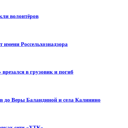
кли волонтёров
 имени Россельхознадзора
 врезался в грузовик и погиб
в до Веры Баландиной и села Калинино
авках сети «ХТК»