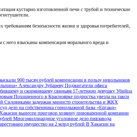
уатация кустарно изготовленной печи с трубой и технические
 огнетушители.
их требованиям безопасности жизни и здоровья потребителей,
м с него взысканы компенсация морального вреда и
зыскали 900 тысяч рублей компенсации в пользу невольников
Альпина» Александру Зубареву
Поджигатели офиса
 убившему и скормившему свиньям 17-летнюю девушку
Убийца
оровым
Похищенного в Красноярке подростка увезла на такси
ей
Силовиками задержан министр строительства и ЖКХ
 суд дело на собственника горнолыжной базы «Ергаки»
Хакасии вынесен приговор хозяину пивоваренной компании
рублей
Многомиллиардное уголовное дело пивзавода
арестовано имущество на 2 млрд рублей
В Хакасии на