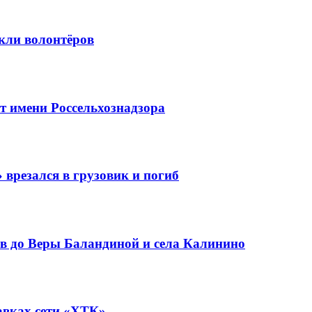
кли волонтёров
 имени Россельхознадзора
 врезался в грузовик и погиб
в до Веры Баландиной и села Калинино
авках сети «ХТК»