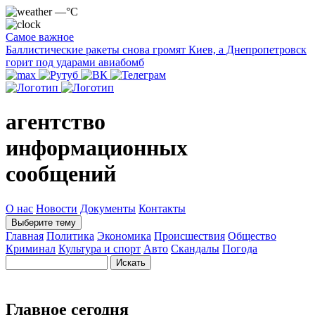
—°C
Самое важное
Баллистические ракеты снова громят Киев, а Днепропетровск
горит под ударами авиабомб
агентство
информационных
сообщений
О нас
Новости
Документы
Контакты
Выберите тему
Главная
Политика
Экономика
Происшествия
Общество
Криминал
Культура и спорт
Авто
Скандалы
Погода
Главное сегодня