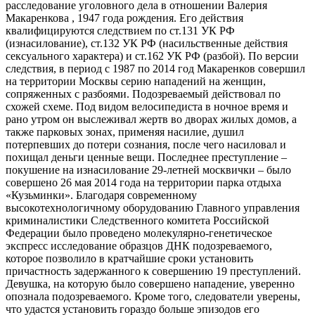
расследование уголовного дела в отношении Валерия
Макаренкова , 1947 года рождения. Его действия
квалифицируются следствием по ст.131 УК РФ
(изнасилование), ст.132 УК РФ (насильственные действия
сексуального характера) и ст.162 УК РФ (разбой). По версии
следствия, в период с 1987 по 2014 год Макаренков совершил
на территории Москвы серию нападений на женщин,
сопряженных с разбоями. Подозреваемый действовал по
схожей схеме. Под видом велосипедиста в ночное время и
рано утром он выслеживал жертв во дворах жилых домов, а
также парковых зонах, применяя насилие, душил
потерпевших до потери сознания, после чего насиловал и
похищал деньги ценные вещи. Последнее преступление –
покушение на изнасилование 29-летней москвички – было
совершено 26 мая 2014 года на территории парка отдыха
«Кузьминки». Благодаря современному
высокотехнологичному оборудованию Главного управления
криминалистики Следственного комитета Российской
Федерации было проведено молекулярно-генетическое
экспресс исследование образцов ДНК подозреваемого,
которое позволило в кратчайшие сроки установить
причастность задержанного к совершению 19 преступлений.
Девушка, на которую было совершено нападение, уверенно
опознала подозреваемого. Кроме того, следователи уверены,
что удастся установить гораздо больше эпизодов его