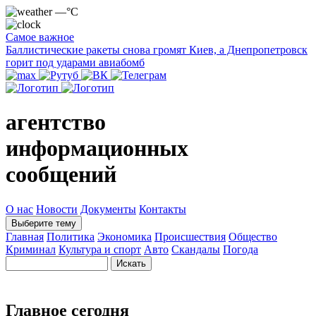
—°C
Самое важное
Баллистические ракеты снова громят Киев, а Днепропетровск
горит под ударами авиабомб
агентство
информационных
сообщений
О нас
Новости
Документы
Контакты
Выберите тему
Главная
Политика
Экономика
Происшествия
Общество
Криминал
Культура и спорт
Авто
Скандалы
Погода
Главное сегодня