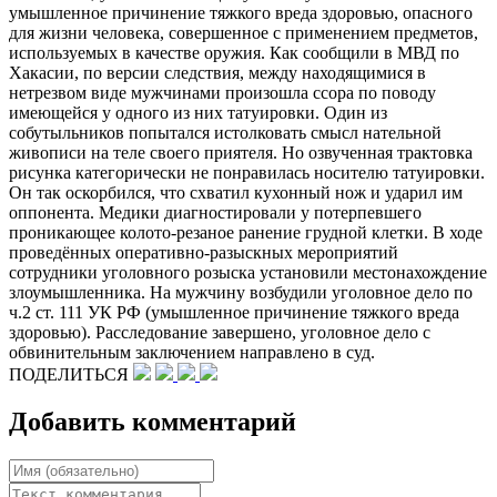
умышленное причинение тяжкого вреда здоровью, опасного
для жизни человека, совершенное с применением предметов,
используемых в качестве оружия. Как сообщили в МВД по
Хакасии, по версии следствия, между находящимися в
нетрезвом виде мужчинами произошла ссора по поводу
имеющейся у одного из них татуировки. Один из
собутыльников попытался истолковать смысл нательной
живописи на теле своего приятеля. Но озвученная трактовка
рисунка категорически не понравилась носителю татуировки.
Он так оскорбился, что схватил кухонный нож и ударил им
оппонента. Медики диагностировали у потерпевшего
проникающее колото-резаное ранение грудной клетки. В ходе
проведённых оперативно-разыскных мероприятий
сотрудники уголовного розыска установили местонахождение
злоумышленника. На мужчину возбудили уголовное дело по
ч.2 ст. 111 УК РФ (умышленное причинение тяжкого вреда
здоровью). Расследование завершено, уголовное дело с
обвинительным заключением направлено в суд.
ПОДЕЛИТЬСЯ
Добавить комментарий