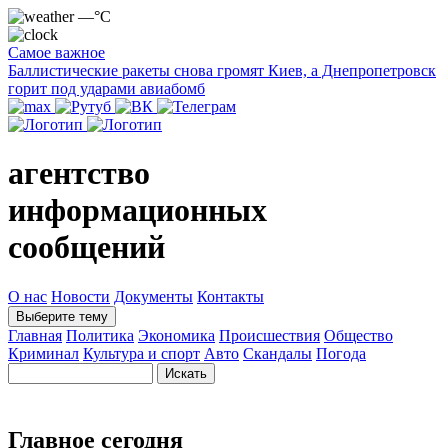
—°C
Самое важное
Баллистические ракеты снова громят Киев, а Днепропетровск
горит под ударами авиабомб
агентство
информационных
сообщений
О нас
Новости
Документы
Контакты
Выберите тему
Главная
Политика
Экономика
Происшествия
Общество
Криминал
Культура и спорт
Авто
Скандалы
Погода
Главное сегодня