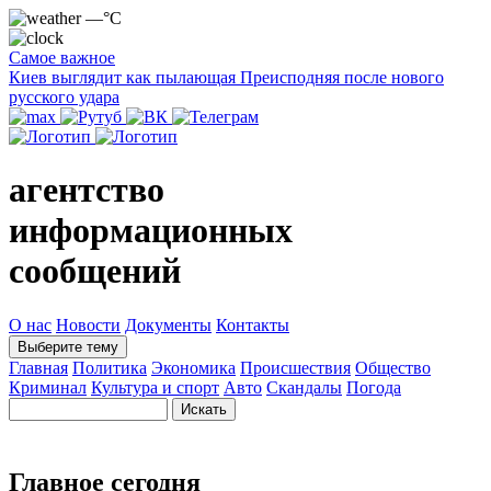
—°C
Самое важное
Киев выглядит как пылающая Преисподняя после нового
русского удара
агентство
информационных
сообщений
О нас
Новости
Документы
Контакты
Выберите тему
Главная
Политика
Экономика
Происшествия
Общество
Криминал
Культура и спорт
Авто
Скандалы
Погода
Главное сегодня