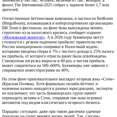
занимались 348 тыс. человек, включая 81 тыс. женщин, а
финал The International-2025 собрал у экранов более 1,7 млн
зрителей.
Отечественные беттинговые компании, в частности BetBoom
(BingoBoom), вложившаяся в киберспортивную организацию
BB Team и фестивали, на фоне бума вынуждены менять
стратегию из-за налогового кризиса, сообщает издание
«Мос
ковский монитор»
. А в 2026 году букмекеры могут
столкнутся с резким падением прибыли: правительство
России инициировало поправки в Налоговый кодекс,
которыми введены сборы в 7% с чистого дохода и 25% налога
на прибыль, от которого отрасль ранее была освобождена.
Совокупная нагрузка выросла в 60 раз, а чистая прибыль
может сократиться на 500–600%. Букмекеры уже заявили о
сокращении инвестпрограмм на 40%.
На этом фоне привлекательнее выглядит игорная зона «Сочи»
(Красная Поляна). Хотя формально онлайн-беттинг и
наземные казино находятся в разных юрисдикциях, эксперты
не исключают, что часть букмекерских групп начнёт
переводить активы в Сочи, открывая там залы игровых
автоматов под видом классического игорного бизнеса.
Парадокс ситуации: даже при таком давлении удачные
прогнозы на спорт меняют жизнь людей. Так, слесарь-