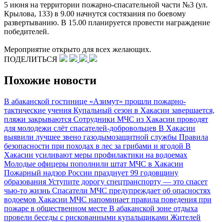
5 июня на территории пожарно-спасательной части №3 (ул.
Крылова, 133) в 9.00 начнутся состязания по боевому
развертыванию. В 15.00 планируется провести награждение
победителей.
Мероприятие открыто для всех желающих.
ПОДЕЛИТЬСЯ
Похожие новости
В абаканской гостинице «Азимут» прошли пожарно-
тактические учения
Купальный сезон в Хакасии завершается,
пляжи закрываются
Сотрудники МЧС из Хакасии проводят
для молодежи слёт спасателей-добровольцев
В Хакасии
выявили лучшее звено газодымозащитной службы
Правила
безопасности при походах в лес за грибами и ягодой
В
Хакасии усиливают меры профилактики на водоемах
Молодые офицеры пополнили штат МЧС в Хакасии
Пожарный надзор России празднует 99 годовщину
образования
Уступите дорогу спецтранспорту — это спасет
чью-то жизнь
Спасатели МЧС предупреждает об опасностях
водоемов Хакасии
МЧС напоминает правила поведения при
пожаре в общественном месте
В абаканской зоне отдыха
провели беседы с рискованными купальщиками
Жителей