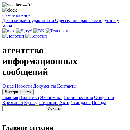
—°C
Самое важное
Десятки ракет ударили по Одессе, превращая ее в руины у
моря
агентство
информационных
сообщений
О нас
Новости
Документы
Контакты
Выберите тему
Главная
Политика
Экономика
Происшествия
Общество
Криминал
Культура и спорт
Авто
Скандалы
Погода
Главное сегодня