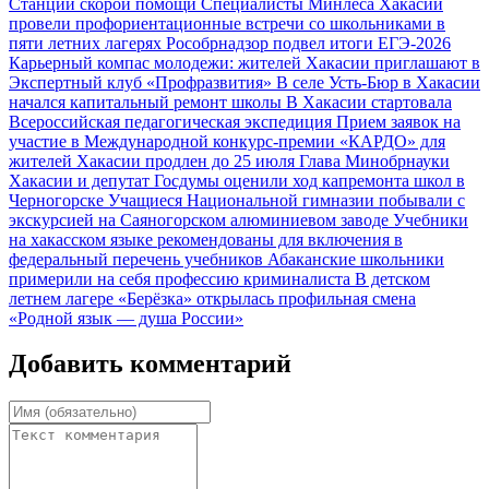
Станции скорой помощи
Специалисты Минлеса Хакасии
провели профориентационные встречи со школьниками в
пяти летних лагерях
Рособрнадзор подвел итоги ЕГЭ‑2026
Карьерный компас молодежи: жителей Хакасии приглашают в
Экспертный клуб «Профразвития»
В селе Усть‑Бюр в Хакасии
начался капитальный ремонт школы
В Хакасии стартовала
Всероссийская педагогическая экспедиция
Прием заявок на
участие в Международной конкурс-премии «КАРДО» для
жителей Хакасии продлен до 25 июля
Глава Минобрнауки
Хакасии и депутат Госдумы оценили ход капремонта школ в
Черногорске
Учащиеся Национальной гимназии побывали с
экскурсией на Саяногорском алюминиевом заводе
Учебники
на хакасском языке рекомендованы для включения в
федеральный перечень учебников
Абаканские школьники
примерили на себя профессию криминалиста
В детском
летнем лагере «Берёзка» открылась профильная смена
«Родной язык — душа России»
Добавить комментарий