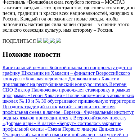
Фестиваль «Волшебная сила голубого потока – МОСГАЗ
зажигает звезды» – это пространство, где сплетаются воедино
песни, традиции и краски всех национальностей, живущих в
России. Каждый год он зажигает новые звезды, чтобы
напомнить: настоящая сила нашей страны – в сиянии этого
великого созвездия культур, имя которому – Россия.
ПОДЕЛИТЬСЯ
Похожие новости
Капитальный ремонт Бейской школы по нацпроекту идет по
графику
Школьник из Хакасии – финалист Всероссийского
конкурса «Большая перемена»
Дошкольников Хакасии
приглашают на республиканский конкурс чтецов
Ветеран
СВО Виктор Павлюченко продолжает стажировку в рамках
программы «Герои Хакасии»
После капремонта в абаканских
школах № 10 и № 30 обустраивают пришкольную территорию
Праздник традиций и открытий: завершилась летняя
профильная смена в лагере «Берёзка»
Федеральный институт
родных языков присоединился к Всероссийскому проекту
«Добрые игры»
В лагере «Беркут» состоялось закрытие
профильной смены «Смена Первых: лидеры Движения»
Учащиеся абаканской гимназии побывали с экскурсией на