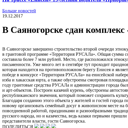
Больше новостей
19.12.2017
В Саяногорске сдан комплек
В Саяногорске завершено строительство второй очереди этнок
в грантовой программе «Территория РУСАЛа». Общая сумма со
составила более 7 млн рублей. Место, где расположился этно
письменности. Уже много лет в сентябре тут проходит праздно
которая находится на противоположном берегу Енисея и являет
победе в конкурсе «Территория РУСАЛа» на енисейской набере
изба и хакасская юрта, а также обустроены смотровая площадка
году грантовые средства РУСАЛа и администрации города был
и арт-объектов. Построен казачий курень, обустроены автостоя
республиканского значения, который поможет сохранить культ
Благодаря созданию этого объекта у жителей и гостей города
новому организовать семейный досуг в живописном месте на б
повседневной работой, праздниками и разнообразными традици
русского народа, но и казачества, ведь казаки первыми пришл
представители власти, гости Саяногорска.
ПОДЕЛИТЬСЯ