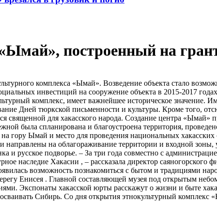
с «Ымай», построенный на гр
ультурного комплекса «Ымай». Возведение объекта стало возможн
циальных инвестиций на сооружение объекта в 2015-2017 годах
культурный комплекс, имеет важнейшее историческое значение. 
вание Дней тюркской письменности и культуры. Кроме того, отс
ся священной для хакасского народа. Создание центра «Ымай» пр
жной была спланирована и благоустроена территория, проведено
 на гору Ымай и место для проведения национальных хакасских о
и направлены на облагораживание территории и входной зоны, 
нка и русское подворье. – За три года совместно с администраци
урное наследие Хакасии , – рассказала директор саяногорского
 появилась возможность познакомиться с бытом и традициями на
ерегу Енисея . Главной составляющей музея под открытым небом
ями. Экспонаты хакасской юрты расскажут о жизни и быте хакасо
и осваивать Сибирь. Со дня открытия этнокультурный комплекс 