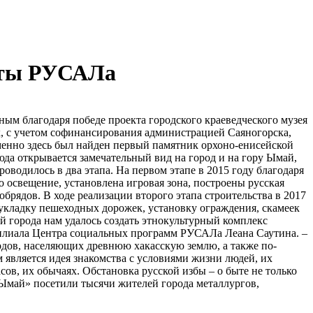
анты РУСАЛа
ым благодаря победе проекта городского краеведческого музея
, с учетом софинансирования администрацией Саяногорска,
Именно здесь был найден первый памятник орхоно-енисейской
юда открывается замечательный вид на город и на гору Ымай,
оводилось в два этапа. На первом этапе в 2015 году благодаря
 освещение, установлена игровая зона, построены русская
брядов. В ходе реализации второго этапа строительства в 2017
укладку пешеходных дорожек, установку ограждения, скамеек
ей города нам удалось создать этнокультурный комплекс
 филиала Центра социальных программ РУСАЛа Леана Саутина. –
родов, населяющих древнюю хакасскую землю, а также по-
 является идея знакомства с условиями жизни людей, их
в, их обычаях. Обстановка русской избы – о быте не только
«Ымай» посетили тысячи жителей города металлургов,