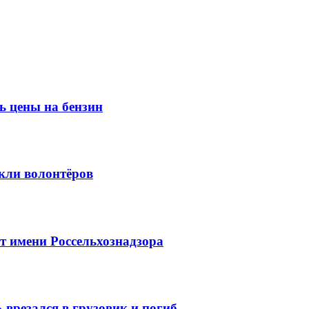
ь цены на бензин
кли волонтёров
 имени Россельхознадзора
 врезался в грузовик и погиб