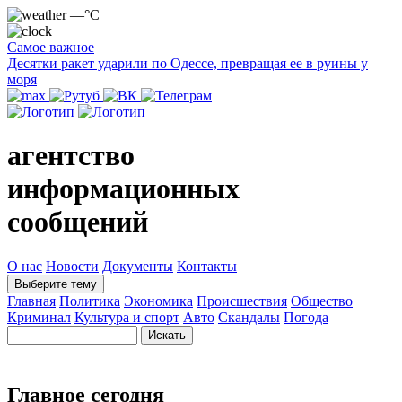
—°C
Самое важное
Десятки ракет ударили по Одессе, превращая ее в руины у
моря
агентство
информационных
сообщений
О нас
Новости
Документы
Контакты
Выберите тему
Главная
Политика
Экономика
Происшествия
Общество
Криминал
Культура и спорт
Авто
Скандалы
Погода
Главное сегодня