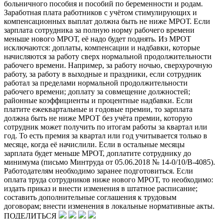
больничного пособия и пособий по беременности и родам.
Заработная плата работников с учётом стимулирующих и
компенсационных выплат должна быть не ниже МРОТ. Если
зарплата сотрудника за полную норму рабочего времени
меньше нового МРОТ, её надо будет поднять. Из МРОТ
исключаются: доплаты, компенсации и надбавки, которые
начисляются за работу сверх нормальной продолжительности
рабочего времени. Например, за работу ночью, сверхурочную
работу, за работу в выходные и праздники, если сотрудник
работал за пределами нормальной продолжительности
рабочего времени; доплату за совмещение должностей;
районные коэффициенты и процентные надбавки. Если
платите ежеквартальные и годовые премии, то зарплата
должна быть не ниже МРОТ без учёта премии, которую
сотрудник может получить по итогам работы за квартал или
год. То есть премия за квартал или год учитывается только в
месяце, когда её начислили. Если в остальные месяцы
зарплата будет меньше МРОТ, доплатите сотруднику до
минимума (письмо Минтруда от 05.06.2018 № 14-0/10/В-4085).
Работодателям необходимо заранее подготовиться. Если
оплата труда сотрудников ниже нового МРОТ, то необходимо:
издать приказ и внести изменения в штатное расписание;
составить дополнительные соглашения к трудовым
договорам; внести изменения в локальные нормативные акты.
ПОДЕЛИТЬСЯ