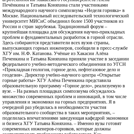
Печёнкина и Татьяна Коняхина стали участниками
международного научного симпозиума «Неделя горняка» в
Москве. Национальный исследовательский технологический
университет МИСиС объединил более 1500 участников из
России и стран зарубежья. Традиционный форум –
крупнейшая площадка для обсуждения научно-прикладных
проблем и фундаментальных разработок в горной отрасли.
Здесь собираются представители всех вузов страны,
выпускающих горных инженеров, сообщили в пресс-службе
ХГУ им. Н.Ф. Катанова. Учёные из Хакасии Алёна
Печенкина и Татьяна Коняхина приняли участие в заседании
федерального учебно-методического объединения по УГСН
«Прикладная геология, горное дело, нефтегазовое дело и
геодезия». Директор учебно-научного центра «Открытые
горные работы» ХГУ Алёна Печенкина представила
образовательную программу «Горное дело», реализуемую в
вузе. – На разных площадках симпозиума обсуждалось
множество современных проблем и инноваций, в том числе
управления и экономики на горных предприятиях. Я в
очередной раз убедилась в необходимости участия
образовательного сообщества в таких мероприятиях, –
поделилась впечатлениями заведующая кафедрой экономики
и бизнеса ХГУ Татьяна Коняхина. – Именно вузы готовят
современных инженеров-горняков, которые должны