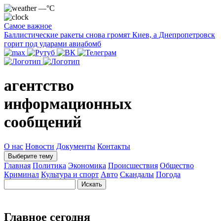
—°C
Самое важное
Баллистические ракеты снова громят Киев, а Днепропетровск
горит под ударами авиабомб
агентство
информационных
сообщений
О нас
Новости
Документы
Контакты
Выберите тему
Главная
Политика
Экономика
Происшествия
Общество
Криминал
Культура и спорт
Авто
Скандалы
Погода
Главное сегодня