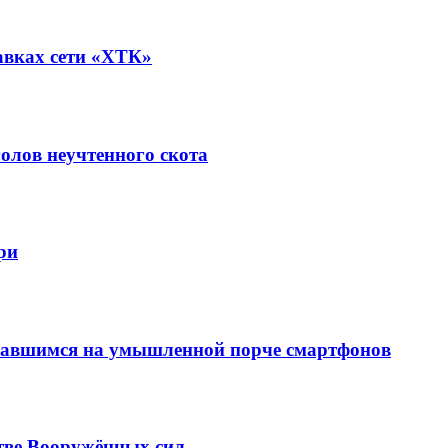
авках сети «ХТК»
олов неучтенного скота
ри
вавшимся на умышленной порче смартфонов
тве Вооружённых сил