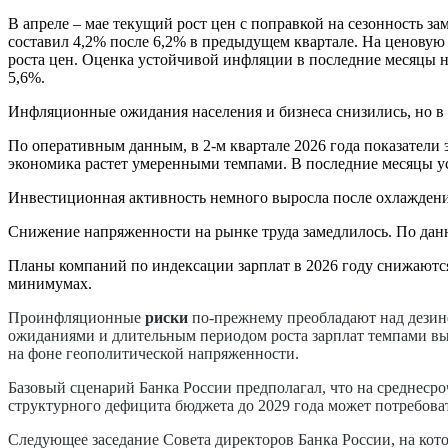
В апреле – мае текущий рост цен с поправкой на сезонность за
составил 4,2% после 6,2% в предыдущем квартале. На ценовую
роста цен. Оценка устойчивой инфляции в последние месяцы не
5,6%.
Инфляционные ожидания населения и бизнеса снизились, но в
По оперативным данным, в 2-м квартале 2026 года показатели
экономика растет умеренными темпами. В последние месяцы ус
Инвестиционная активность немного выросла после охлаждения 
Снижение напряженности на рынке труда замедлилось. По дан
Планы компаний по индексации зарплат в 2026 году снижаются.
минимумах.
Проинфляционные
риски
по-прежнему преобладают над дези
ожиданиями и длительным периодом роста зарплат темпами выш
на фоне геополитической напряженности.
Базовый сценарий Банка России предполагал, что на среднеср
структурного дефицита бюджета до 2029 года может потребова
Следующее заседание Совета директоров Банка России, на кото