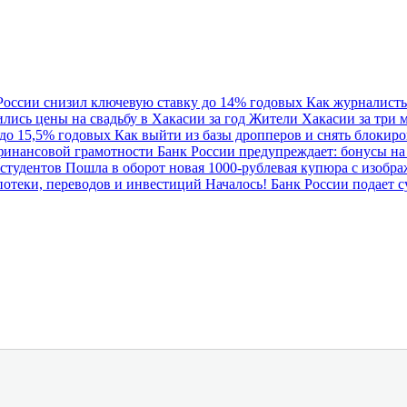
России снизил ключевую ставку до 14% годовых
Как журналист
лись цены на свадьбу в Хакасии за год
Жители Хакасии за три 
 до 15,5% годовых
Как выйти из базы дропперов и снять блокиро
 финансовой грамотности
Банк России предупреждает: бонусы на
 студентов
Пошла в оборот новая 1000-рублевая купюра с изоб
ипотеки, переводов и инвестиций
Началось! Банк России подает с