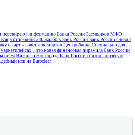
ы перевирают информацию Банка России
Заемщиков МФО
месяца отправили 240 жалоб в Банк России
Банк России снизил
вку с карт – советы экспортов Центробанка
Специально для
 маркетплейсах – это новая финансовая пирамида
Банк России
ражением Нижнего Новгорода
Банк России снизил ключевую
удебный иск на Euroclear