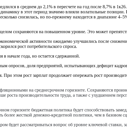
медлился в среднем до 2,1% в пересчете на год после 8,7% в 1к
 динамику в этот период значимо влияли волатильные позиции.
сколько снизилась, но по-прежнему находится в диапазоне 4–5% 
 целом сохраняются на повышенном уровне. Это может препятс
 экономической активности ожидаемо улучшились после снижения
корился рост потребительского спроса.
в начале года, но остается сдержанной.
ным опросов, доля предприятий, испытывающих дефицит кадров,
 При этом рост зарплат продолжает опережать рост производите
нфляционными на среднесрочном горизонте. Сохраняются прои
е роста производительности труда, а также с ухудшением перс
очном горизонте бюджетная политика будет способствовать зам
ть более жесткой денежно-кредитной политики, чем в базовом с
ром будет рассматриваться вопрос об уровне ключевой ставки, з