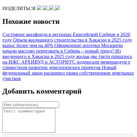
ПОДЕЛИТЬСЯ
Похожие новости
Состояние жилфонда в регионах Енисейской Сибири в 2026
году
Объем жилищного строительства в Хакасии в 2025 году
вырос более чем на 40%
Оформление ипотеки
Москвичи
начали массово переезжать в Сибирь – новый тренд?
Из
введенного в Хакасии в 2025 году жилья две трети пришлось
на ИЖС
АРХИВУД и АСТОРИУС подписали меморандум о
совместном развитии девелоперских проектов
Новый
федеральный закон расширил права собственников земельных
участков
Добавить комментарий