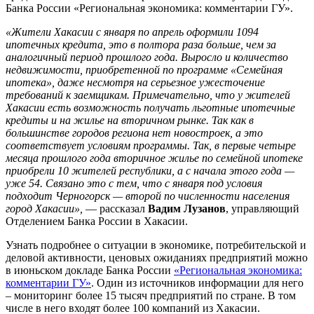
Банка России «Региональная экономика: комментарии ГУ».
«Жители Хакасии с января по апрель оформили 1094
ипотечных кредита, это в полтора раза больше, чем за
аналогичный период прошлого года. Выросло и количество
недвижимости, приобретенной по программе «Семейная
ипотека», даже несмотря на серьезное ужесточение
требований к заемщикам. Примечательно, что у жителей
Хакасии есть возможность получать льготные ипотечные
кредиты и на жилье на вторичном рынке. Так как в
большинстве городов региона нет новостроек, а это
соответствует условиям программы. Так, в первые четыре
месяца прошлого года вторичное жилье по семейной ипотеке
приобрели 10 жителей республики, а с начала этого года —
уже 54. Связано это с тем, что с января под условия
подходит Черногорск — второй по численности населения
город Хакасии»,
— рассказал
Вадим Лузанов
, управляющий
Отделением Банка России в Хакасии.
Узнать подробнее о ситуации в экономике, потребительской и
деловой активности, ценовых ожиданиях предприятий можно
в июньском докладе Банка России
«Региональная экономика:
комментарии ГУ»
. Один из источников информации для него
– мониторинг более 15 тысяч предприятий по стране. В том
числе в него входят более 100 компаний из Хакасии.