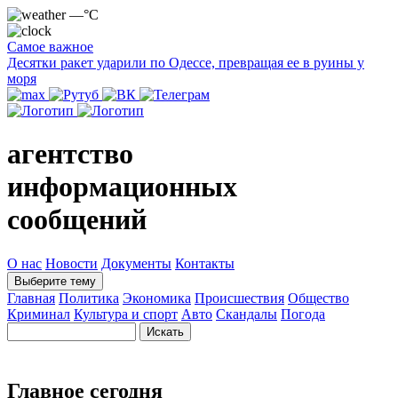
—°C
Самое важное
Десятки ракет ударили по Одессе, превращая ее в руины у
моря
агентство
информационных
сообщений
О нас
Новости
Документы
Контакты
Выберите тему
Главная
Политика
Экономика
Происшествия
Общество
Криминал
Культура и спорт
Авто
Скандалы
Погода
Главное сегодня