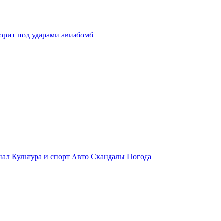
горит под ударами авиабомб
нал
Культура и спорт
Авто
Скандалы
Погода