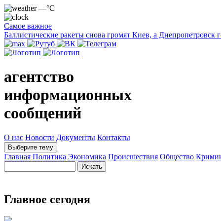
—°C
Самое важное
Баллистические ракеты снова громят Киев, а Днепропетровск 
агентство
информационных
сообщений
О нас
Новости
Документы
Контакты
Выберите тему
Главная
Политика
Экономика
Происшествия
Общество
Крими
Главное сегодня