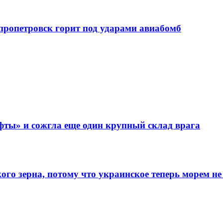
епропетровск горит под ударами авиабомб
фты» и сожгла еще один крупный склад врага
го зерна, потому что украинское теперь морем не