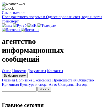
—°C
Самое важное
Поле ракетного погрома в Одессе пропали свет, вода и встал
транспорт
агентство
информационных
сообщений
О нас
Новости
Документы
Контакты
Выберите тему
Главная
Политика
Экономика
Происшествия
Общество
Криминал
Культура и спорт
Авто
Скандалы
Погода
Главное сегодня