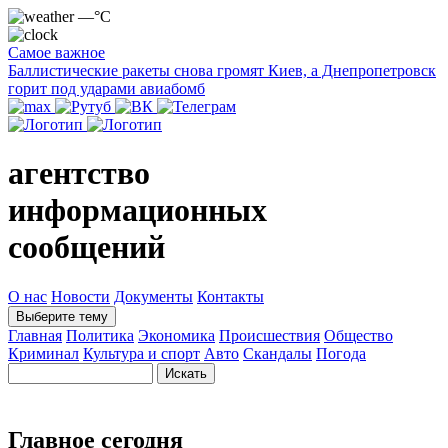
—°C
Самое важное
Баллистические ракеты снова громят Киев, а Днепропетровск
горит под ударами авиабомб
агентство
информационных
сообщений
О нас
Новости
Документы
Контакты
Выберите тему
Главная
Политика
Экономика
Происшествия
Общество
Криминал
Культура и спорт
Авто
Скандалы
Погода
Главное сегодня