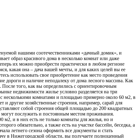
 именуемой нашими соотечественниками «дачный домик», и
вает образ красивого дома в несколько комнат или даже
 теперь их можно приобрести практически в любом регионе
я, какая она – дача вашей мечты, и для каких целей вы ее
етесь использовать свое приобретение как место проведения
шие дороги и наличие неподалеку от дома лесного массива. Как
. После того, как вы определились с ориентировочным
рынке недвижимости жилье условно разделяется на три
м с несколькими комнатами и площадью примерно около 60 м2, в
ет и другие хозяйственные строения, например, сарай для
редставляют собой строения общей площадью до 200 квадратных
гко могут послужить и постоянным местом проживания.
м2, и в них есть не только комнаты для жилья, но и
рого обязательно, а также есть на участке бассейн, беседка, а
ала летнего сезона оформить все документы и стать
дачу в Нижегородской области, вы получаете полноценный