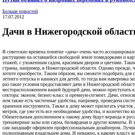
Больше новостей
17.07.2012
Дачи в Нижегородской област
В советские времена понятие «дача» очень часто ассоциировал
растущими на оставшейся свободной земле помидорками и карто
этажей, с ухоженным садом, красивым двором и цветами. Таки
страны, например, в Нижегородской области. Однако прежде, че
хотите приобрести. Таким образом, вы сможете подобрать для с
летнего отпуска и каникул для детей, то тогда вам наверняка з
раз такие условия предоставляют дачи в Нижегородской област
месторасположением вашей будущей дачи, можно приступать к
сектора: эконом, бизнес-класс и премиум-сегмент. Дачи, отно
нем также есть частичные удобства, например, проведена систе
хранения инструмента. Также к дому может прилегать участок 
метров, где уже есть все необходимые удобства, и количество
Обязательным дополнением к такому дому будут веранда и русс
тренажерные залы или сауна, бильярдная и другие комнаты. В э
сам ландшафт оформлен профессиональным дизайнером. Лучше в
полноправным владельцем дома. И неважно, к какому классу ко