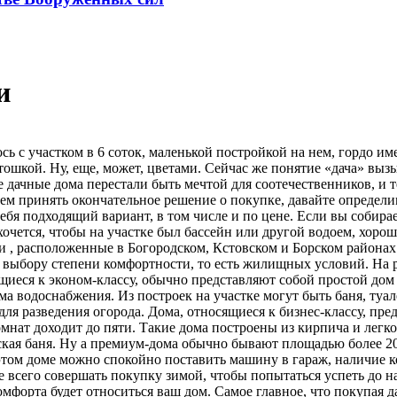
и
ось с участком в 6 соток, маленькой постройкой на нем, гордо
шкой. Ну, еще, может, цветами. Сейчас же понятие «дача» вызы
е дачные дома перестали быть мечтой для соотечественников, и
м принять окончательное решение о покупке, давайте определимс
ебя подходящий вариант, в том числе и по цене. Если вы собира
ахочется, чтобы на участке был бассейн или другой водоем, хоро
и , расположенные в Богородском, Кстовском и Борском районах
 выбору степени комфортности, то есть жилищных условий. На 
сящиеся к эконом-классу, обычно представляют собой простой до
ма водоснабжения. Из построек на участке могут быть баня, туал
для разведения огорода. Дома, относящиеся к бизнес-классу, п
 комнат доходит до пяти. Такие дома построены из кирпича и ле
кая баня. Ну а премиум-дома обычно бывают площадью более 200 
том доме можно спокойно поставить машину в гараж, наличие кото
сего совершать покупку зимой, чтобы попытаться успеть до нач
мфорта будет относиться ваш дом. Самое главное, что покупая 