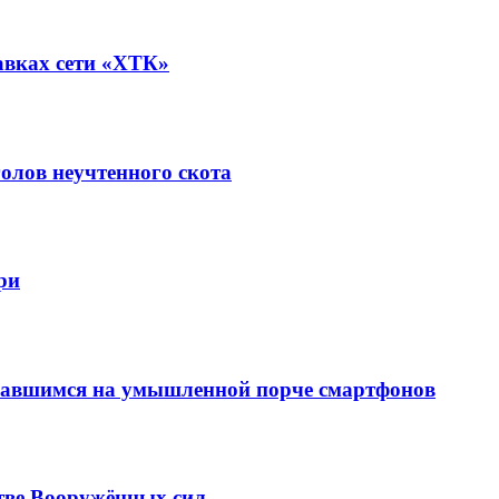
авках сети «ХТК»
олов неучтенного скота
ри
вавшимся на умышленной порче смартфонов
тве Вооружённых сил