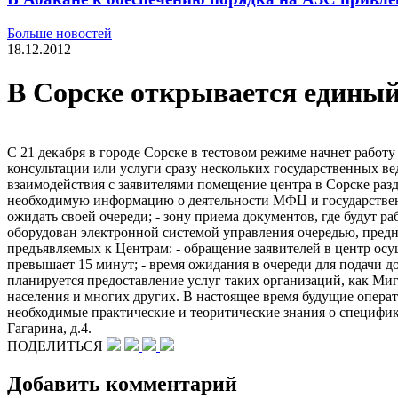
Больше новостей
18.12.2012
В Сорске открывается единый
С 21 декабря в городе Сорске в тестовом режиме начнет раб
консультации или услуги сразу нескольких государственных в
взаимодействия с заявителями помещение центра в Сорске раз
необходимую информацию о деятельности МФЦ и государственн
ожидать своей очереди; - зону приема документов, где будут р
оборудован электронной системой управления очередью, предн
предъявляемых к Центрам: - обращение заявителей в центр осу
превышает 15 минут; - время ожидания в очереди для подачи д
планируется предоставление услуг таких организаций, как Ми
населения и многих других. В настоящее время будущие опера
необходимые практические и теоритические знания о специфик
Гагарина, д.4.
ПОДЕЛИТЬСЯ
Добавить комментарий