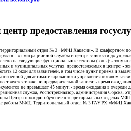
 центр предоставления госуслу
оту территориальный отдел № 3 «МФЦ Хакасии». В комфортном п
едомств – от миграционной службы и центра занятости до управ
делено на следующие функциональные секторы (зоны): - зону ин
ых и муниципальных услугах, предоставляемых в центре; - зон
аботать 12 окон для заявителей, в том числе пункт приема и вы
азначенной для автоматизированного управления потоком заяви
ществляется также по предварительной записи; - время ожидани
окументов не превышает 45 минут; - время ожидания в очереди 
грационная служба, Роспотребнадзор, администрация Сорска, Уп
торы Центра проходят обучение в территориальных отделах МФЦ 
е работы МФЦ. Территориальный отдел № 3 ГАУ РХ «МФЦ Хакасии