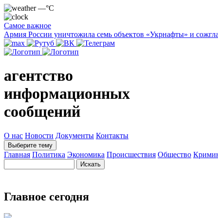
—°C
Самое важное
Армия России уничтожила семь объектов «Укрнафты» и сожгла
агентство
информационных
сообщений
О нас
Новости
Документы
Контакты
Выберите тему
Главная
Политика
Экономика
Происшествия
Общество
Крими
Главное сегодня