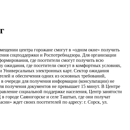
г
омещении центра горожане смогут в «одном окне» получить
ления соцподдержки и Роспотребнадзора. Для организации
формирования, где посетители смогут получить всю
у ожидания, где посетители смогут в комфортных условиях,
дачи Универсальных электронных карт. Сектор ожидания
телей и обеспечения одних из основных требований,
я в очереди для получения информации (консультации) не
для получения документов не превышает 15 минут. В Центре
равление социальной поддержке населения, Центр занятости
в городе Саяногорске и селе Таштып, где они получат
» ждет своих посетителей по адресу: г. Сорск, ул.