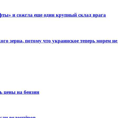
фты» и сожгла еще один крупный склад врага
го зерна, потому что украинское теперь морем не
ь цены на бензин
кли волонтёров