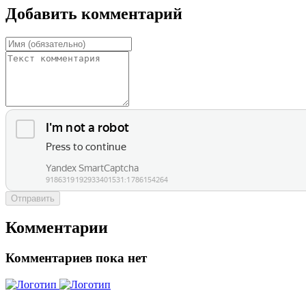
Добавить комментарий
Отправить
Комментарии
Комментариев пока нет