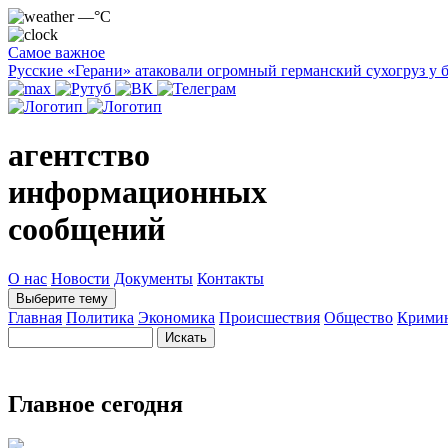
—°C
Самое важное
Русские «Герани» атаковали огромный германский сухогруз у 
агентство
информационных
сообщений
О нас
Новости
Документы
Контакты
Выберите тему
Главная
Политика
Экономика
Происшествия
Общество
Крими
Главное сегодня