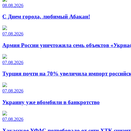
08.08.2026
С Днем города, любимый Абакан!
07.08.2026
Армия России уничтожила семь объектов «Укрна
07.08.2026
Турция почти на 70% увеличила импорт российско
07.08.2026
Украину уже вбомбили в банкротство
07.08.2026
Хакасское УФАС потребовало от сети ХТК снизит