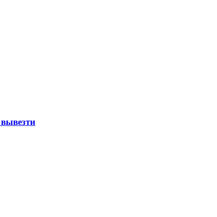
 вывезти