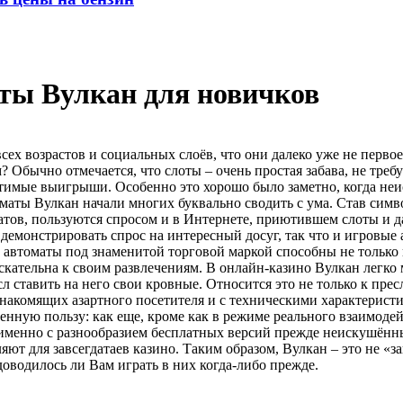
ты Вулкан для новичков
ех возрастов и социальных слоёв, что они далеко уже не первое
Обычно отмечается, что слоты – очень простая забава, не треб
утимые выигрыши. Особенно это хорошо было заметно, когда н
маты Вулкан начали многих буквально сводить с ума. Став сим
ов, пользуются спросом и в Интернете, приютившем слоты и дав
демонстрировать спрос на интересный досуг, так что и игровые 
е автоматы под знаменитой торговой маркой способны не тольк
ыскательна к своим развлечениям. В онлайн-казино Вулкан легк
ысл ставить на него свои кровные. Относится это не только к пр
 знакомящих азартного посетителя и с техническими характерис
нную пользу: как еще, кроме как в режиме реального взаимодей
, именно с разнообразием бесплатных версий прежде неискушённ
ют для завсегдатаев казино. Таким образом, Вулкан – это не «з
 доводилось ли Вам играть в них когда-либо прежде.