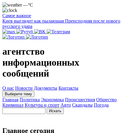
—°C
Самое важное
Киев выглядит как пылающая Преисподняя после нового
русского удара
агентство
информационных
сообщений
О нас
Новости
Документы
Контакты
Выберите тему
Главная
Политика
Экономика
Происшествия
Общество
Криминал
Культура и спорт
Авто
Скандалы
Погода
Главное сегодня