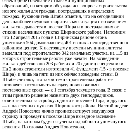
селекторное совещание с главами муниципальных
образований, на котором обсуждались вопросы строительства
нового жилья для граждан, пострадавших в апрельских
пожарах. Руководитель Штаба отметил, что на сегодняшний
день наиболее неудовлетворительная ситуация с возведением
жилья складывается в поселке Шира и в пострадавших от
стихии населенных пунктах Ширинского района. Напомним,
что 12 апреля 2015 года в Ширинском районе огонь
уничтожил 504 домовладения, 401 из них - непосредственно в
районном центре. К настоящему времени муниципалитеты
выделили под строительство 342 земельных участка, на 115 из
которых строительные работы уже начаты. На возведении
жилья задействовано 203 рабочих и 20 единиц спецтехники.
На 2 июня строители изготовили 41 фундамент (15 - в поселке
Шира), и лишь на пяти из них сейчас возведены стены. В
Штабе считают, что такой темп строительных работ не
позволяет рассчитывать на сдачу нового жилья в
поставленные сроки — к 1 сентября текущего года. В связи с
этим принято решение назначить двух генподрядчиков,
ответственных за стройку: одного в поселке Шира, и другого
— в населенных пунктах Ширинского района. На этой неделе
Андрей Новоселов лично проинспектирует ведущуюся
стройку и проведет в поселке Шира выездное заседание
Штаба, на котором будут озвучены подробности упомянутого
решения. По словам Андрея Новоселова,