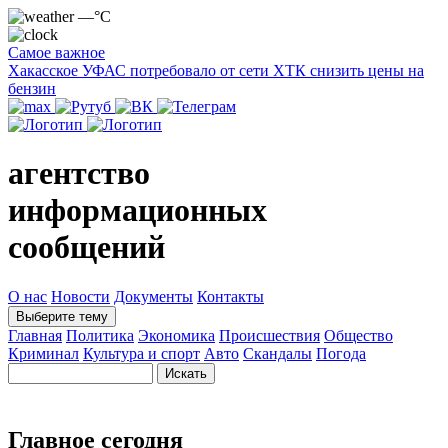
—°C
Самое важное
Хакасское УФАС потребовало от сети ХТК снизить цены на
бензин
агентство
информационных
сообщений
О нас
Новости
Документы
Контакты
Выберите тему
Главная
Политика
Экономика
Происшествия
Общество
Криминал
Культура и спорт
Авто
Скандалы
Погода
Главное сегодня