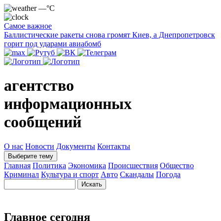
—°C
Самое важное
Баллистические ракеты снова громят Киев, а Днепропетровск
горит под ударами авиабомб
агентство
информационных
сообщений
О нас
Новости
Документы
Контакты
Выберите тему
Главная
Политика
Экономика
Происшествия
Общество
Криминал
Культура и спорт
Авто
Скандалы
Погода
Главное сегодня