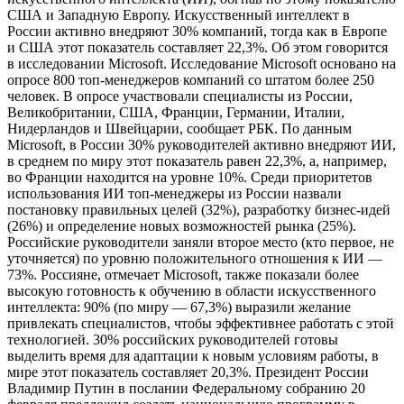
США и Западную Европу. Искусственный интеллект в
России активно внедряют 30% компаний, тогда как в Европе
и США этот показатель составляет 22,3%. Об этом говорится
в исследовании Microsoft. Исследование Microsoft основано на
опросе 800 топ-менеджеров компаний со штатом более 250
человек. В опросе участвовали специалисты из России,
Великобритании, США, Франции, Германии, Италии,
Нидерландов и Швейцарии, сообщает РБК. По данным
Microsoft, в России 30% руководителей активно внедряют ИИ,
в среднем по миру этот показатель равен 22,3%, а, например,
во Франции находится на уровне 10%. Среди приоритетов
использования ИИ топ-менеджеры из России назвали
постановку правильных целей (32%), разработку бизнес-идей
(26%) и определение новых возможностей рынка (25%).
Российские руководители заняли второе место (кто первое, не
уточняется) по уровню положительного отношения к ИИ —
73%. Россияне, отмечает Microsoft, также показали более
высокую готовность к обучению в области искусственного
интеллекта: 90% (по миру — 67,3%) выразили желание
привлекать специалистов, чтобы эффективнее работать с этой
технологией. 30% российских руководителей готовы
выделить время для адаптации к новым условиям работы, в
мире этот показатель составляет 20,3%. Президент России
Владимир Путин в послании Федеральному собранию 20