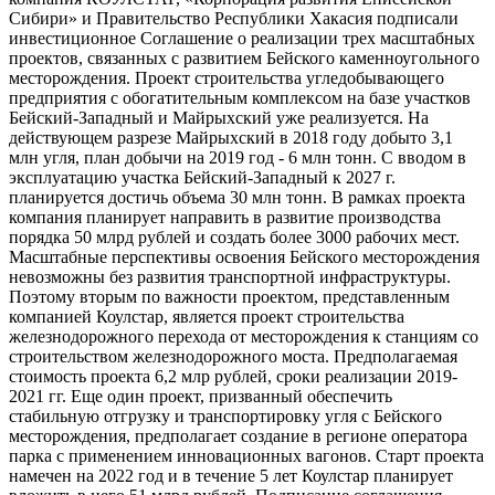
Сибири» и Правительство Республики Хакасия подписали
инвестиционное Соглашение о реализации трех масштабных
проектов, связанных с развитием Бейского каменноугольного
месторождения. Проект строительства угледобывающего
предприятия с обогатительным комплексом на базе участков
Бейский-Западный и Майрыхский уже реализуется. На
действующем разрезе Майрыхский в 2018 году добыто 3,1
млн угля, план добычи на 2019 год - 6 млн тонн. С вводом в
эксплуатацию участка Бейский-Западный к 2027 г.
планируется достичь объема 30 млн тонн. В рамках проекта
компания планирует направить в развитие производства
порядка 50 млрд рублей и создать более 3000 рабочих мест.
Масштабные перспективы освоения Бейского месторождения
невозможны без развития транспортной инфраструктуры.
Поэтому вторым по важности проектом, представленным
компанией Коулстар, является проект строительства
железнодорожного перехода от месторождения к станциям со
строительством железнодорожного моста. Предполагаемая
стоимость проекта 6,2 млр рублей, сроки реализации 2019-
2021 гг. Еще один проект, призванный обеспечить
стабильную отгрузку и транспортировку угля с Бейского
месторождения, предполагает создание в регионе оператора
парка с применением инновационных вагонов. Старт проекта
намечен на 2022 год и в течение 5 лет Коулстар планирует