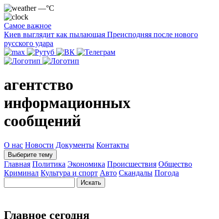
—°C
Самое важное
Киев выглядит как пылающая Преисподняя после нового
русского удара
агентство
информационных
сообщений
О нас
Новости
Документы
Контакты
Выберите тему
Главная
Политика
Экономика
Происшествия
Общество
Криминал
Культура и спорт
Авто
Скандалы
Погода
Главное сегодня