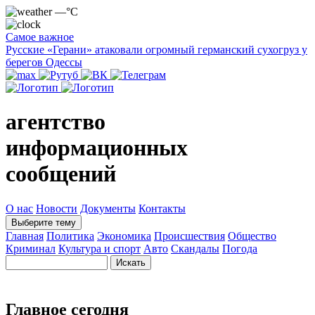
—°C
Самое важное
Русские «Герани» атаковали огромный германский сухогруз у
берегов Одессы
агентство
информационных
сообщений
О нас
Новости
Документы
Контакты
Выберите тему
Главная
Политика
Экономика
Происшествия
Общество
Криминал
Культура и спорт
Авто
Скандалы
Погода
Главное сегодня