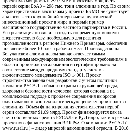
проектную мощность в 2997 МВт, проектная мощность
первой серии БоАЗ – 298 тыс. тонн алюминия в год. По своим
характеристикам и масштабам у проекта БЭМО не существует
аналогов – это крупнейший энерго-металлургический
инвестиционный проект в мире и первый пример
масштабного государственно-частного партнерства в России.
Его реализация позволила создать современную мощную
энергетическую базу, необходимую для развития
промышленности в регионе Нижнего Приангарья, обеспечив
появление более 10 тысяч рабочих мест. Производство на
Богучанском алюминиевом заводе отвечает самым
современным международным экологическим требованиям в
области производства алюминия и сертифицировано на
соответствие международному стандарту системы
экологического менеджмента ISO 14001. Проект
строительства завода был разработан с учетом политики
компании РУСАЛ в области охраны окружающей среды,
здоровья и безопасности человека, которая основана на
комплексном подходе к проблеме сокращения выбросов,
охватывающем всю технологическую цепочку производства
алюминия. Объем финансирования строительства первой
серии составляет $1,69 млрд. Проект финансируется как за
счет собственных средств РУСАЛа и РусГидро, так и в рамках
проектного финансирования ВЭБ.РФ. О компании: РУСАЛ (
www.rusal.ru ) – лидер мировой алюминиевой отрасли. В 2018