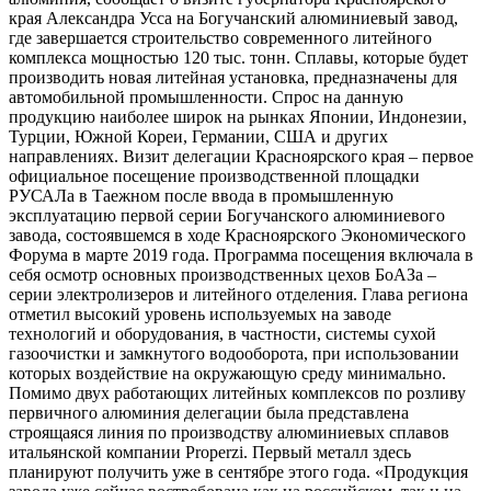
края Александра Усса на Богучанский алюминиевый завод,
где завершается строительство современного литейного
комплекса мощностью 120 тыс. тонн. Сплавы, которые будет
производить новая литейная установка, предназначены для
автомобильной промышленности. Спрос на данную
продукцию наиболее широк на рынках Японии, Индонезии,
Турции, Южной Кореи, Германии, США и других
направлениях. Визит делегации Красноярского края – первое
официальное посещение производственной площадки
РУСАЛа в Таежном после ввода в промышленную
эксплуатацию первой серии Богучанского алюминиевого
завода, состоявшемся в ходе Красноярского Экономического
Форума в марте 2019 года. Программа посещения включала в
себя осмотр основных производственных цехов БоАЗа –
серии электролизеров и литейного отделения. Глава региона
отметил высокий уровень используемых на заводе
технологий и оборудования, в частности, системы сухой
газоочистки и замкнутого водооборота, при использовании
которых воздействие на окружающую среду минимально.
Помимо двух работающих литейных комплексов по розливу
первичного алюминия делегации была представлена
строящаяся линия по производству алюминиевых сплавов
итальянской компании Properzi. Первый металл здесь
планируют получить уже в сентябре этого года. «Продукция