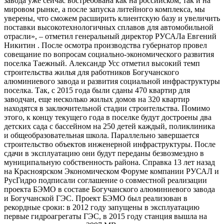
завода уже сейчас востребована как на российском, так и на
мировом рынке, а после запуска литейного комплекса, мы
уверены, что сможем расширить клиентскую базу и увеличить
поставки высокотехнологичных сплавов для автомобильной
отрасли», – отметил генеральный директор РУСАЛа Евгений
Никитин . После осмотра производства губернатор провел
совещание по вопросам социально-экономического развития
поселка Таежный. Александр Усс отметил высокий темп
строительства жилья для работников Богучанского
алюминиевого завода и развития социальной инфраструктуры
поселка. Так, с 2015 года были сданы 470 квартир для
заводчан, еще несколько жилых домов на 320 квартир
находятся в заключительной стадии строительства. Помимо
этого, к концу текущего года в поселке будут достроены два
детских сада с бассейном на 250 детей каждый, поликлиника
и общеобразовательная школа. Параллельно завершается
строительство объектов инженерной инфраструктуры. После
сдачи в эксплуатацию они будут переданы безвозмездно в
муниципальную собственность района. Справка 13 лет назад
на Красноярском Экономическом Форуме компании РУСАЛ и
РусГидро подписали соглашение о совместной реализации
проекта БЭМО в составе Богучанского алюминиевого завода
и Богучанской ГЭС. Проект БЭМО был реализован в
рекордные сроки: в 2012 году запущены в эксплуатацию
первые гидроагрегаты ГЭС, в 2015 году станция вышла на