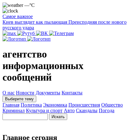
—°C
Самое важное
Киев выглядит как пылающая Преисподняя после нового
русского удара
агентство
информационных
сообщений
О нас
Новости
Документы
Контакты
Выберите тему
Главная
Политика
Экономика
Происшествия
Общество
Криминал
Культура и спорт
Авто
Скандалы
Погода
Главное сегодня