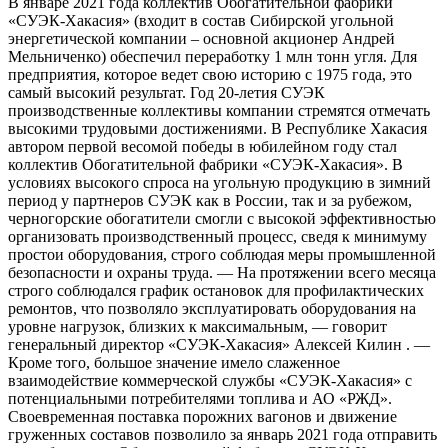
В январе 2021 года коллектив Обогатительной фабрики
«СУЭК-Хакасия» (входит в состав Сибирской угольной
энергетической компании – основной акционер Андрей
Мельниченко) обеспечил переработку 1 млн тонн угля. Для
предприятия, которое ведет свою историю с 1975 года, это
самый высокий результат. Год 20-летия СУЭК
производственные коллективы компании стремятся отмечать
высокими трудовыми достижениями. В Республике Хакасия
автором первой весомой победы в юбилейном году стал
коллектив Обогатительной фабрики «СУЭК-Хакасия». В
условиях высокого спроса на угольную продукцию в зимний
период у партнеров СУЭК как в России, так и за рубежом,
черногорские обогатители смогли с высокой эффективностью
организовать производственный процесс, сведя к минимуму
простои оборудования, строго соблюдая меры промышленной
безопасности и охраны труда. — На протяжении всего месяца
строго соблюдался график остановок для профилактических
ремонтов, что позволяло эксплуатировать оборудования на
уровне нагрузок, близких к максимальным, — говорит
генеральный директор «СУЭК-Хакасия» Алексей Килин . —
Кроме того, большое значение имело слаженное
взаимодействие коммерческой службы «СУЭК-Хакасия» с
потенциальными потребителями топлива и АО «РЖД».
Своевременная поставка порожних вагонов и движение
груженных составов позволило за январь 2021 года отправить