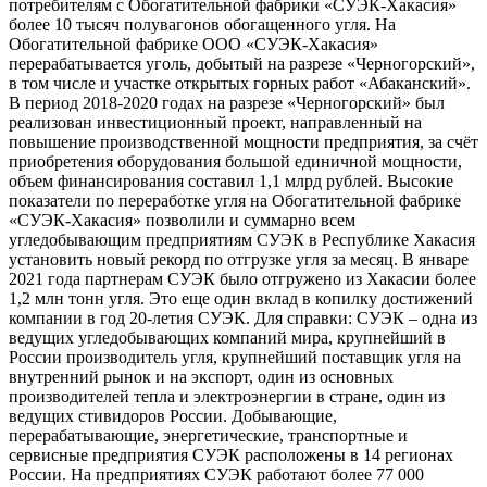
потребителям с Обогатительной фабрики «СУЭК-Хакасия»
более 10 тысяч полувагонов обогащенного угля. На
Обогатительной фабрике ООО «СУЭК-Хакасия»
перерабатывается уголь, добытый на разрезе «Черногорский»,
в том числе и участке открытых горных работ «Абаканский».
В период 2018-2020 годах на разрезе «Черногорский» был
реализован инвестиционный проект, направленный на
повышение производственной мощности предприятия, за счёт
приобретения оборудования большой единичной мощности,
объем финансирования составил 1,1 млрд рублей. Высокие
показатели по переработке угля на Обогатительной фабрике
«СУЭК-Хакасия» позволили и суммарно всем
угледобывающим предприятиям СУЭК в Республике Хакасия
установить новый рекорд по отгрузке угля за месяц. В январе
2021 года партнерам СУЭК было отгружено из Хакасии более
1,2 млн тонн угля. Это еще один вклад в копилку достижений
компании в год 20-летия СУЭК. Для справки: СУЭК – одна из
ведущих угледобывающих компаний мира, крупнейший в
России производитель угля, крупнейший поставщик угля на
внутренний рынок и на экспорт, один из основных
производителей тепла и электроэнергии в стране, один из
ведущих стивидоров России. Добывающие,
перерабатывающие, энергетические, транспортные и
сервисные предприятия СУЭК расположены в 14 регионах
России. На предприятиях СУЭК работают более 77 000