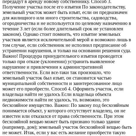
передадут в аренду новому собственнику. Способ 3.
Получение участка после его изъятия По законодательству,
земельный участок может быть изъят, если он предназначен
для жилищного или иного строительства, садоводства,
огородничества и не используется по целевому назначению в
течение 3 лет (если более длительный срок не установлен
законом). Однако стоит помнить, что изъятие земельных
участков является исключительной мерой и возможно лишь в
том случае, если собственник не исполнил предписание об
устранении нарушения, и только на основании решения суда.
Важно! Процедура принудительного изъятия проводится
только при отказе (уклонении) устранить выявленное
нарушение и привлечении к административной
ответственности. Если все-таки так произошло, что
земельный участок был изъят, он становится частью
муниципальной собственности и заинтересованное лицо
может его приобрести. Способ 4. Оформить участок, если
владельца найти не удалось Если владельца объекта
недвижимости найти не удалось, то, возможно, это
бесхозяйное имущество. Важно: По закону под бесхозяйным
понимается объект, у которого отсутствует владелец, он не
известен или отказался от права собственности. При этом
бесхозяйной вещью может быть признано только здание
(например, дом); земельный участок бесхозяйной вещью быть
не может. Итак, если у вас есть желание приобрести такую