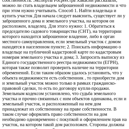
собственность. Эксперты Росреестра Хакасии рассказали,
можно ли стать владельцем заброшенной недвижимости и что
при этом нужно учитывать. Способ 1. Найти владельца и
купить участок Для начала следует выяснить, существует ли у
заброшенного дома и земельного участка, на котором он
расположен, владелец. Для этого нужно: 1. Обратиться к
председателю садового товарищества (СНТ), на территории
которого находится заброшенное владение, либо в орган
местного самоуправления, если земельный участок с домом
находятся в населенном пункте; 2. Поискать информацию о
владельце на публичной кадастровой карте по кадастровым
номерам земельного участка и дома; 3. Запросить выписку из
Единого государственного реестра недвижимости (ЕГРН),
которая также позволит проверить наличие на территории
обременений. Если таким образом удалось установить, что у
объекта недвижимости есть собственник , то приобрести дом
и земельный участок можно только в рамках гражданско-
правовой сделки, то есть по договору купли-продажи.
Земельным кодексом установлено, что судьба земельного
участка и прочно связанных с ним объектов одинакова, если и
земельный участок, и расположенный на нем дом
принадлежат их собственнику на праве собственности. В
таком случае оформлять право собственности на дом
необходимо одновременно с покупкой и оформлением прав на
участок, на котором такой дом расположен. Стороны должны