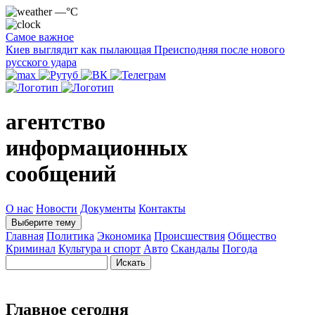
—°C
Самое важное
Киев выглядит как пылающая Преисподняя после нового
русского удара
агентство
информационных
сообщений
О нас
Новости
Документы
Контакты
Выберите тему
Главная
Политика
Экономика
Происшествия
Общество
Криминал
Культура и спорт
Авто
Скандалы
Погода
Главное сегодня