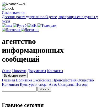
—°C
Самое важное
Десятки ракет ударили по Одессе, превращая ее в руины у
моря
агентство
информационных
сообщений
О нас
Новости
Документы
Контакты
Выберите тему
Главная
Политика
Экономика
Происшествия
Общество
Криминал
Культура и спорт
Авто
Скандалы
Погода
Главное сегодня