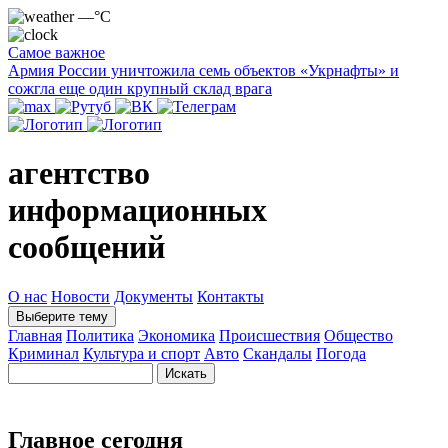
—°C
Самое важное
Армия России уничтожила семь объектов «Укрнафты» и
сожгла еще один крупный склад врага
агентство
информационных
сообщений
О нас
Новости
Документы
Контакты
Выберите тему
Главная
Политика
Экономика
Происшествия
Общество
Криминал
Культура и спорт
Авто
Скандалы
Погода
Главное сегодня