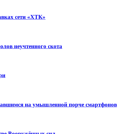
авках сети «ХТК»
олов неучтенного скота
ри
вавшимся на умышленной порче смартфонов
тве Вооружённых сил