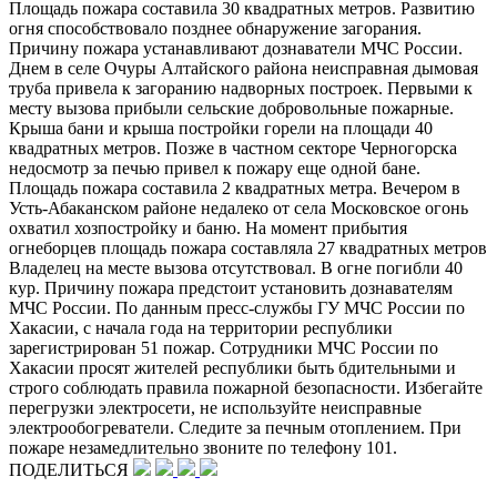
Площадь пожара составила 30 квадратных метров. Развитию
огня способствовало позднее обнаружение загорания.
Причину пожара устанавливают дознаватели МЧС России.
Днем в селе Очуры Алтайского района неисправная дымовая
труба привела к загоранию надворных построек. Первыми к
месту вызова прибыли сельские добровольные пожарные.
Крыша бани и крыша постройки горели на площади 40
квадратных метров. Позже в частном секторе Черногорска
недосмотр за печью привел к пожару еще одной бане.
Площадь пожара составила 2 квадратных метра. Вечером в
Усть-Абаканском районе недалеко от села Московское огонь
охватил хозпостройку и баню. На момент прибытия
огнеборцев площадь пожара составляла 27 квадратных метров
Владелец на месте вызова отсутствовал. В огне погибли 40
кур. Причину пожара предстоит установить дознавателям
МЧС России. По данным пресс-службы ГУ МЧС России по
Хакасии, с начала года на территории республики
зарегистрирован 51 пожар. Сотрудники МЧС России по
Хакасии просят жителей республики быть бдительными и
строго соблюдать правила пожарной безопасности. Избегайте
перегрузки электросети, не используйте неисправные
электрообогреватели. Следите за печным отоплением. При
пожаре незамедлительно звоните по телефону 101.
ПОДЕЛИТЬСЯ