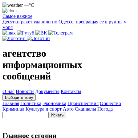
—°C
Самое важное
Десятки ракет ударили по Одессе, превращая ее в руины у
моря
агентство
информационных
сообщений
О нас
Новости
Документы
Контакты
Выберите тему
Главная
Политика
Экономика
Происшествия
Общество
Криминал
Культура и спорт
Авто
Скандалы
Погода
Главное сегодня