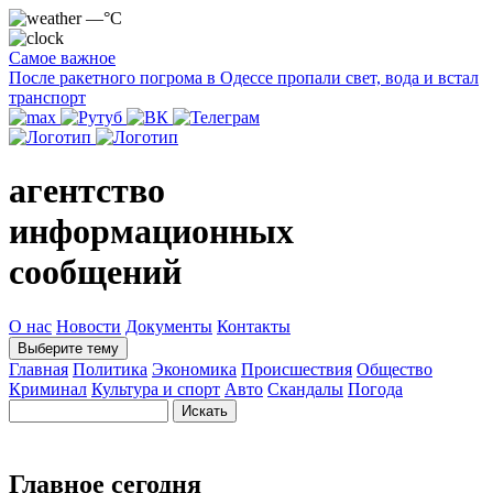
—°C
Самое важное
После ракетного погрома в Одессе пропали свет, вода и встал
транспорт
агентство
информационных
сообщений
О нас
Новости
Документы
Контакты
Выберите тему
Главная
Политика
Экономика
Происшествия
Общество
Криминал
Культура и спорт
Авто
Скандалы
Погода
Главное сегодня