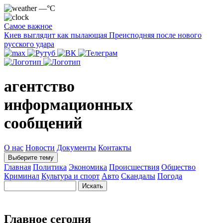
—°C
Самое важное
Киев выглядит как пылающая Преисподняя после нового
русского удара
агентство
информационных
сообщений
О нас
Новости
Документы
Контакты
Выберите тему
Главная
Политика
Экономика
Происшествия
Общество
Криминал
Культура и спорт
Авто
Скандалы
Погода
Главное сегодня