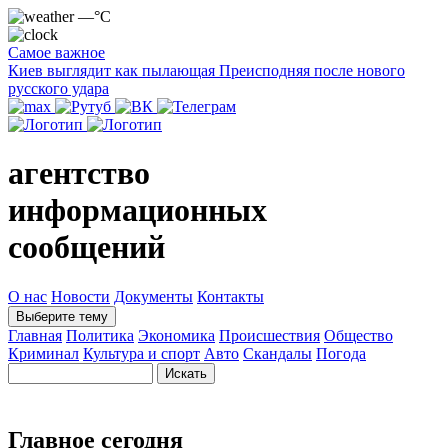
—°C
Самое важное
Киев выглядит как пылающая Преисподняя после нового
русского удара
агентство
информационных
сообщений
О нас
Новости
Документы
Контакты
Выберите тему
Главная
Политика
Экономика
Происшествия
Общество
Криминал
Культура и спорт
Авто
Скандалы
Погода
Главное сегодня