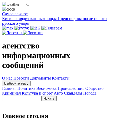
—°C
Самое важное
Киев выглядит как пылающая Преисподняя после нового
русского удара
агентство
информационных
сообщений
О нас
Новости
Документы
Контакты
Выберите тему
Главная
Политика
Экономика
Происшествия
Общество
Криминал
Культура и спорт
Авто
Скандалы
Погода
Главное сегодня