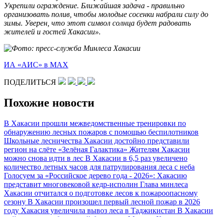
Укрепили ограждение. Ближайшая задача - правильно
организовать полив, чтобы молодые сосенки набрали силу до
зимы. Уверен, что этот символ солнца будет радовать
жителей и гостей Хакасии».
ИА «АИС» в МАХ
ПОДЕЛИТЬСЯ
Похожие новости
В Хакасии прошли межведомственные тренировки по
обнаружению лесных пожаров с помощью беспилотников
Школьные лесничества Хакасии достойно представили
регион на слёте «Зелёная Галактика»
Жителям Хакасии
можно снова идти в лес
В Хакасии в 6,5 раз увеличено
количество летных часов для патрулирования леса с неба
Голосуем за «Российское дерево года - 2026»: Хакасию
представит многовековой кедр-исполин
Глава минлеса
Хакасии отчитался о подготовке лесов к пожароопасному
сезону
В Хакасии произошел первый лесной пожар в 2026
году
Хакасия увеличила вывоз леса в Таджикистан
В Хакасии