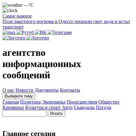
—°C
Самое важное
Поле ракетного погрома в Одессе пропали свет, вода и встал
транспорт
агентство
информационных
сообщений
О нас
Новости
Документы
Контакты
Выберите тему
Главная
Политика
Экономика
Происшествия
Общество
Криминал
Культура и спорт
Авто
Скандалы
Погода
Главное сегодня