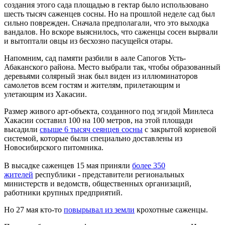
создания этого сада площадью в гектар было использовано
шесть тысяч саженцев сосны. Но на прошлой неделе сад был
сильно поврежден. Сначала предполагали, что это выходка
вандалов. Но вскоре выяснилось, что саженцы сосен вырвали
и вытоптали овцы из бесхозно пасущейся отары.
Напомним, сад памяти разбили в аале Сапогов Усть-
Абаканского района. Место выбрали так, чтобы образованный
деревьями солярный знак был виден из иллюминаторов
самолетов всем гостям и жителям, прилетающим и
улетающим из Хакасии.
Размер живого арт-объекта, созданного под эгидой Минлеса
Хакасии составил 100 на 100 метров, на этой площади
высадили
свыше 6 тысяч сеянцев сосны
с закрытой корневой
системой, которые были специально доставлены из
Новосибирского питомника.
В высадке саженцев 15 мая приняли
более 350
жителей
республики - представители региональных
министерств и ведомств, общественных организаций,
работники крупных предприятий.
Но 27 мая кто-то
повырывал из земли
крохотные саженцы.