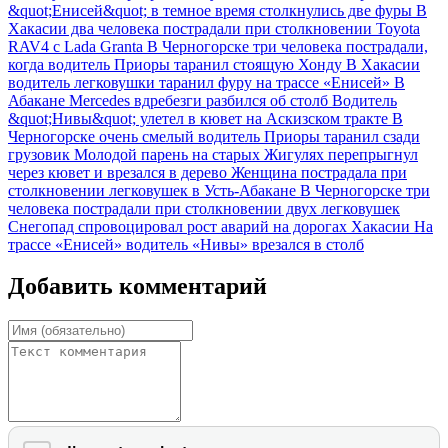
&quot;Енисей&quot; в темное время столкнулись две фуры
В
Хакасии два человека пострадали при столкновении Toyota
RAV4 с Lada Granta
В Черногорске три человека пострадали,
когда водитель Приоры таранил стоящую Хонду
В Хакасии
водитель легковушки таранил фуру на трассе «Енисей»
В
Абакане Mercedes вдребезги разбился об столб
Водитель
&quot;Нивы&quot; улетел в кювет на Аскизском тракте
В
Черногорске очень смелый водитель Приоры таранил сзади
грузовик
Молодой парень на старых Жигулях перепрыгнул
через кювет и врезался в дерево
Женщина пострадала при
столкновении легковушек в ️Усть-Абакане
В Черногорске три
человека пострадали при столкновении двух легковушек
Снегопад спровоцировал рост аварий на дорогах Хакасии
На
трассе «Енисей» водитель «Нивы» врезался в столб
Добавить комментарий