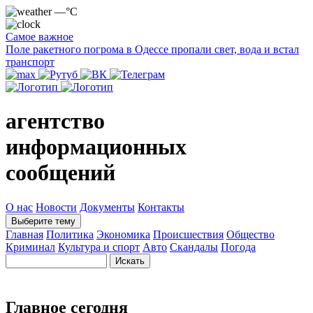
—°C
Самое важное
Поле ракетного погрома в Одессе пропали свет, вода и встал
транспорт
агентство
информационных
сообщений
О нас
Новости
Документы
Контакты
Выберите тему
Главная
Политика
Экономика
Происшествия
Общество
Криминал
Культура и спорт
Авто
Скандалы
Погода
Главное сегодня