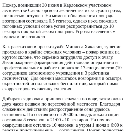
Пожар, возникший 30 июня в Карловском участковом
лесничестве Саяногорского лесничества из-за сухой грозы,
полностью потушен. На момент обнаружения площадь
возгорания составляла 0,5 гектара, однако из-за сложных
погодных условий огонь успел распространиться до 10
гектаров покрытой лесом площади. Угрозы населенным
пунктам не возникло.
Как рассказали в пресс-службе Минлеса Хакасии, тушение
проходило в крайне сложных условиях – пожар возник на
крутом склоне, что серьёзно затрудняло доступ к очагу.
Лесопожарные формирования действовали оперативно и
профессионально: к работе привлекли 13 специалистов (10
сотрудников автономного учреждения и 3 работника
лесничества). Для оценки масштабов возгорания и осмотра
окрестностей использовался беспилотник, который помог
скорректировать тактику тушения.
Добираться до очага пришлось сначала по воде, затем около
двух часов пешком по пересечённой местности. Благодаря
слаженным действиям распространение огня удалось
остановить. По состоянию на 20:00 площадь локализации
составила 8 гектаров, к 21:00 - 10 гектаров. На ночное
окарауливание остались 10 человек, а утром 1 июля в 6:00 к
работам приступили ещё 11 сотрудников. Пожар полностью