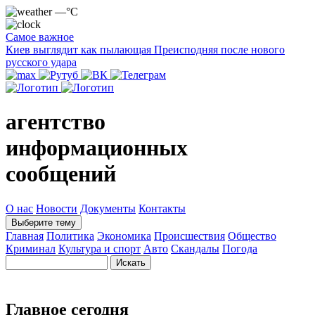
—°C
Самое важное
Киев выглядит как пылающая Преисподняя после нового
русского удара
агентство
информационных
сообщений
О нас
Новости
Документы
Контакты
Выберите тему
Главная
Политика
Экономика
Происшествия
Общество
Криминал
Культура и спорт
Авто
Скандалы
Погода
Главное сегодня