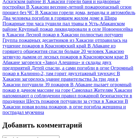
Аскизском районе
В Хакасии горели баня и надворные
постройки
В Хакасии весенне-летний пожароопасный сезон
прошел без ЧС
В Хакасии горели дома, веранды и автомобиль
Два человека погибли в горящем жилом доме в Шира
Пожарные три часа тушили пал травы в Усть-Абаканском
районе
Крупный пожар ликвидировали в селе Новоенисейка
в Хакасии
Лесной пожар в Хакасии полностью потушен
Группа пожарных десантников из Хакасии отправилась на
тушение пожаров в Красноярский край
В Абакане из
горящего общежития спасли больше 20 человек
Хакасию
затянуло дымом от лесных пожаров в Красноярском крае
В
Абакане загорелся «Завод Алешина» и склады двух
предприятий
Детей спасли, а сами погибли в огне
Огромный
пожар в Калинно-2, там горит двухэтажный таунхаус
В
Хакасии загорелось здание правительства
За три дня в
Хакасии потушили 39 пожаров
В Абакане пылает огромный
пожар в дачном массиве на горе Самохвал
Жителям Хакасии
напоминают о соблюдении правил пожарной безопасности в
праздники
Шесть пожаров потушили за сутки в Хакасии
В
Хакасии новая волна пожаров, в огне погибла женщина и
пострадал мужчина
Добавить комментарий