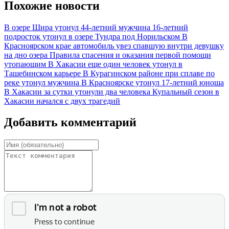
Похожие новости
В озере Шира утонул 44-летний мужчина
16-летний
подросток утонул в озере Тундра под Норильском
В
Красноярском крае автомобиль увез спавшую внутри девушку
на дно озера
Правила спасения и оказания первой помощи
утопающим
В Хакасии еще один человек утонул в
Ташебинском карьере
В Курагинском районе при сплаве по
реке утонул мужчина
В Красноярске утонул 17-летний юноша
В Хакасии за сутки утонули два человека
Купальный сезон в
Хакасии начался с двух трагедий
Добавить комментарий