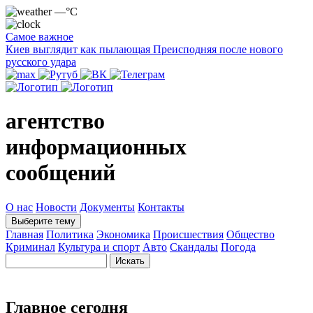
—°C
Самое важное
Киев выглядит как пылающая Преисподняя после нового
русского удара
агентство
информационных
сообщений
О нас
Новости
Документы
Контакты
Выберите тему
Главная
Политика
Экономика
Происшествия
Общество
Криминал
Культура и спорт
Авто
Скандалы
Погода
Главное сегодня