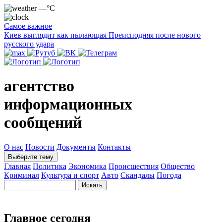
—°C
Самое важное
Киев выглядит как пылающая Преисподняя после нового
русского удара
агентство
информационных
сообщений
О нас
Новости
Документы
Контакты
Выберите тему
Главная
Политика
Экономика
Происшествия
Общество
Криминал
Культура и спорт
Авто
Скандалы
Погода
Главное сегодня